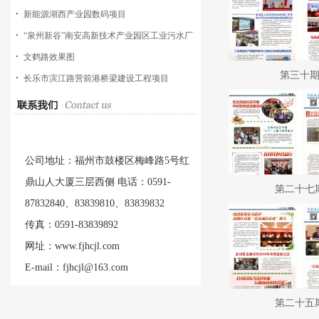
新能源湖西产业园数码项目
“泉州新谷”南安高新技术产业园区工业污水厂
工程
文鹤路效果图
第三十
长乐市滨江路营前港桥梁建设工程项目
公司地址：福州市鼓楼区梅峰路5号红
鼎山人大厦三层西侧 电话：0591-
第二十七
87832840、83839810、83839832
传真：0591-83839892
网址：www.fjhcjl.com
E-mail：fjhcjl@163.com
第二十五