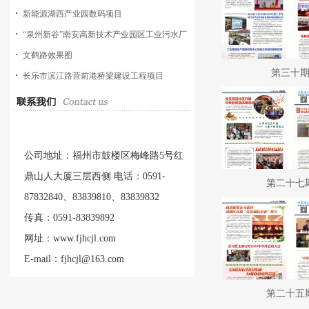
新能源湖西产业园数码项目
“泉州新谷”南安高新技术产业园区工业污水厂
工程
文鹤路效果图
第三十
长乐市滨江路营前港桥梁建设工程项目
公司地址：福州市鼓楼区梅峰路5号红
鼎山人大厦三层西侧 电话：0591-
第二十七
87832840、83839810、83839832
传真：0591-83839892
网址：www.fjhcjl.com
E-mail：fjhcjl@163.com
第二十五