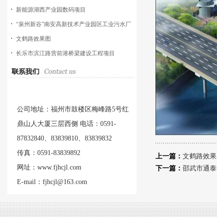
新能源湖西产业园数码项目
“泉州新谷”南安高新技术产业园区工业污水厂
工程
文鹤路效果图
长乐市滨江路营前港桥梁建设工程项目
公司地址：福州市鼓楼区梅峰路5号红
鼎山人大厦三层西侧 电话：0591-
87832840、83839810、83839832
传真：0591-83839892
上一篇：
文鹤路效果
网址：www.fjhcjl.com
下一篇：
邵武市通泰
E-mail：fjhcjl@163.com