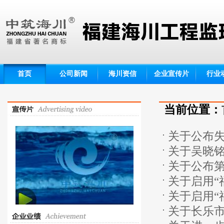
首页
公司新闻
海川资信
企业宣传片
行业
当前位置：
关于公布失
关于吴晓铭
关于公布
[2016]54
关于启用“
监理企业名
关于启用“
[2016]57
关于长乐
[2016]57