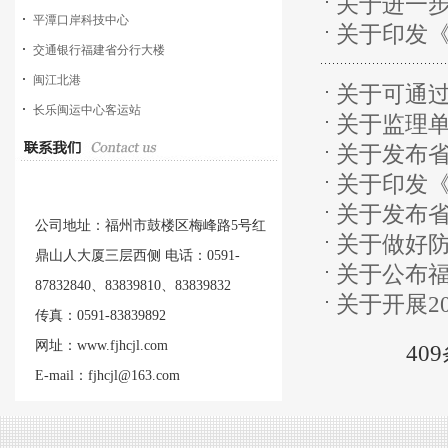
关于进一
建[2016]
平潭口岸科技中心
关于印发
过程中有关
交通银行福建省分行大楼
通知 （闽建
闽江北港
关于可通过
长乐闽运中心客运站
关于监理
作的通知（
关于发布
办建函[201
关于印发
通知（闽建科
关于发布
通知（闽建
公司地址：福州市鼓楼区梅峰路5号红
关于做好防
用技术规程
鼎山人大厦三层西侧 电话：0591-
关于公布
〔2016〕
87832840、83839810、83839832
关于开展2
〔2016〕
传真：0591-83839892
建办建〔20
网址：www.fjhcjl.com
40
E-mail：fjhcjl@163.com