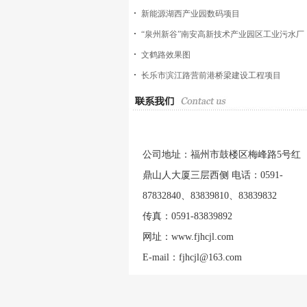
新能源湖西产业园数码项目
“泉州新谷”南安高新技术产业园区工业污水厂
工程
文鹤路效果图
长乐市滨江路营前港桥梁建设工程项目
公司地址：福州市鼓楼区梅峰路5号红
鼎山人大厦三层西侧 电话：0591-
87832840、83839810、83839832
传真：0591-83839892
网址：www.fjhcjl.com
E-mail：fjhcjl@163.com