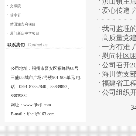
洪山镇主
文璟院
爱心传递 
瑞宇轩
莆田迎宾府项目
我司监理的
厦门新店中学项目
高质量党
一方有难 
慰问社区困
公司召开2
公司地址：福州市晋安区福峰路68号
海川党支部
三盛i33城市广场7号楼901-906单元 电
福建省工程
话：0591-87832840、83839852、
公司组织
会）在福
83839832
网址：www.fjhcjl.com
3
E-mail：fjhcjl@163.com