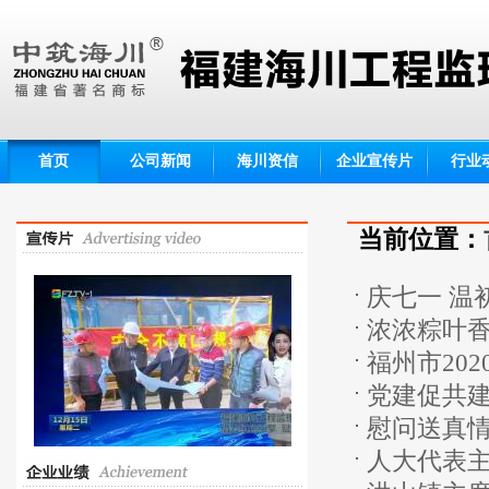
首页
公司新闻
海川资信
企业宣传片
行业
当前位置：
庆七一 温
浓浓粽叶香
福州市20
党建促共建
流会顺利
慰问送真情
人大代表主