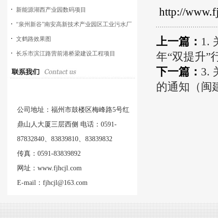
http://www.f
新能源湖西产业园数码项目
“泉州新谷”南安高新技术产业园区工业污水厂
上一篇：
1
工程
文鹤路效果图
长乐市滨江路营前港桥梁建设工程项目
年“双提升”
下一篇：
3
的通知（闽建办
公司地址：福州市鼓楼区梅峰路5号红
鼎山人大厦三层西侧 电话：0591-
87832840、83839810、83839832
传真：0591-83839892
网址：www.fjhcjl.com
E-mail：fjhcjl@163.com