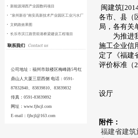
闽建筑[201
新能源湖西产业园数码项目
各市、县（
“泉州新谷”南安高新技术产业园区工业污水厂
工程
文鹤路效果图
局，各有关
长乐市滨江路营前港桥梁建设工程项目
为推进我省
施工企业信
定了《福建
评价标准（
公司地址：福州市鼓楼区梅峰路5号红
鼎山人大厦三层西侧 电话：0591-
福
87832840、83839810、83839832
设厅
传真：0591-83839892
2
网址：www.fjhcjl.com
E-mail：fjhcjl@163.com
附件：
福建省建筑