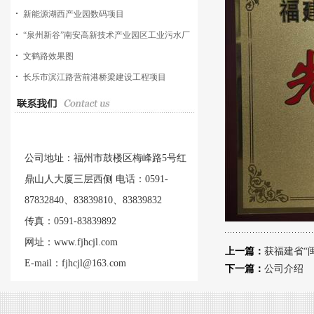
新能源湖西产业园数码项目
“泉州新谷”南安高新技术产业园区工业污水厂
工程
文鹤路效果图
长乐市滨江路营前港桥梁建设工程项目
公司地址：福州市鼓楼区梅峰路5号红
鼎山人大厦三层西侧 电话：0591-
87832840、83839810、83839832
传真：0591-83839892
网址：www.fjhcjl.com
上一篇：
获福建省“
E-mail：fjhcjl@163.com
下一篇：
公司介绍